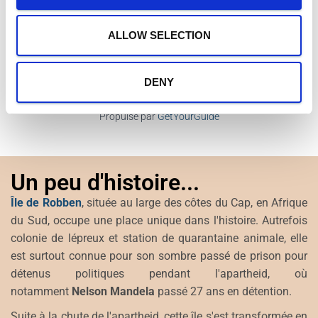
o
n
ALLOW SELECTION
DENY
Propulsé par
GetYourGuide
Un peu d'histoire...
Île de Robben
, située au large des côtes du Cap, en Afrique
du Sud, occupe une place unique dans l'histoire. Autrefois
colonie de lépreux et station de quarantaine animale, elle
est surtout connue pour son sombre passé de prison pour
détenus politiques pendant l'apartheid, où
notamment
Nelson Mandela
passé 27 ans en détention.
Suite à la chute de l'apartheid, cette île s'est transformée en