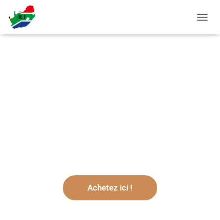
O
U
V
R
I
R
Île de Robben
/
F
E
La lutte contre l'apartheid
R
M
E
R
L
A
N
A
V
Achetez ici !
I
G
A