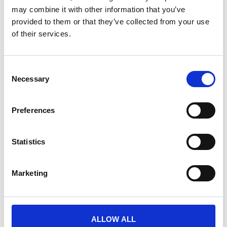
may combine it with other information that you’ve
Quels sont les horaires de départ des
provided to them or that they’ve collected from your use
of their services.
ferries ?
Quels sont les points forts de la visite ?
C
Necessary
o
n
RÉSERVEZ VOS BILLETS DÈS MAINTENANT →
s
Preferences
Tarifs officiels 2026. Confirmation instantanée et mobile ⚡️
e
n
t
Statistics
S
Les meilleures activités que
e
Marketing
l
vous pourrez apprécier au
e
c
Cap !
t
ALLOW ALL
i