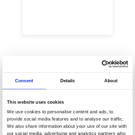
Foire aux questions
Consent
Details
About
Comment se rendre à Robben Island ?
This website uses cookies
Combien coûtent les billets ?
We use cookies to personalise content and ads, to
provide social media features and to analyse our traffic.
Combien de temps dure la visite de
We also share information about your use of our site with
Robben Island ?
our social media, advertising and analytics partners who