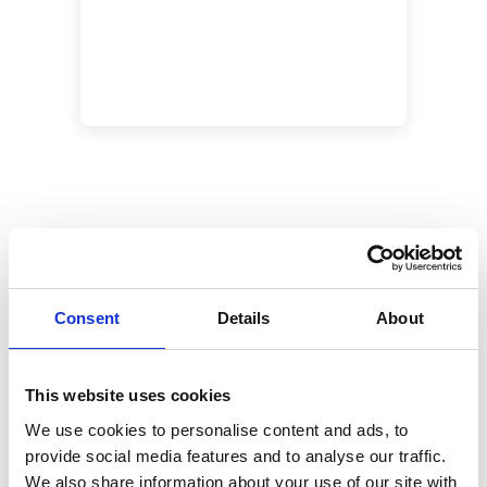
Preguntas frecuentes
¿Cómo llego a Robben Island?
Consent
Details
About
¿Cuánto cuestan las entradas?
This website uses cookies
We use cookies to personalise content and ads, to
¿Cuánto dura el tour de la Isla Robben?
provide social media features and to analyse our traffic.
We also share information about your use of our site with