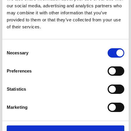
¿Cuáles son los horarios de salida del
our social media, advertising and analytics partners who
ferry?
may combine it with other information that you’ve
provided to them or that they’ve collected from your use
¿Cuáles son los puntos destacados del
of their services.
tour?
C
Necessary
o
RESERVAR ENTRADAS AHORA →
n
Oficiales 2026 Tasas . Confirmación Instantánea y Móvil ⚡️
s
Preferences
e
n
t
Statistics
¡Actividades principales que
S
e
Marketing
podrías disfrutar en Ciudad
l
e
del Cabo!
c