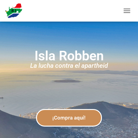
C
A
M
B
I
A
Isla Robben
R
M
O
La lucha contra el apartheid
D
O
D
E
N
A
V
E
G
¡Compra aquí!
A
C
I